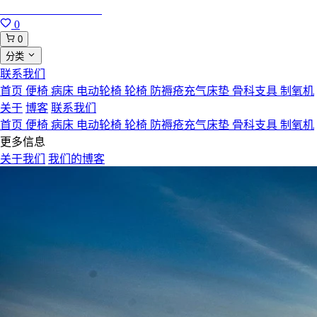
合肥寸草心康复用品
0
0
分类
联系我们
首页
便椅
病床
电动轮椅
轮椅
防褥疮充气床垫
骨科支具
制氧机
关于
博客
联系我们
首页
便椅
病床
电动轮椅
轮椅
防褥疮充气床垫
骨科支具
制氧机
更多信息
关于我们
我们的博客