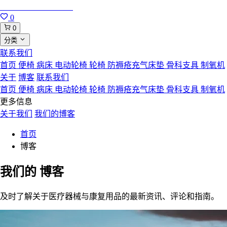
合肥寸草心康复用品
0
0
分类
联系我们
首页
便椅
病床
电动轮椅
轮椅
防褥疮充气床垫
骨科支具
制氧机
关于
博客
联系我们
首页
便椅
病床
电动轮椅
轮椅
防褥疮充气床垫
骨科支具
制氧机
更多信息
关于我们
我们的博客
首页
博客
我们的
博客
及时了解关于医疗器械与康复用品的最新资讯、评论和指南。