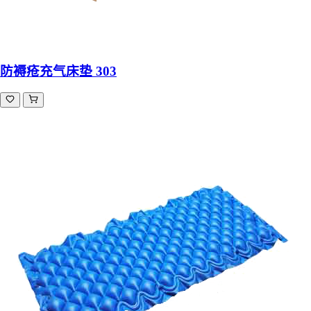
防褥疮充气床垫 303