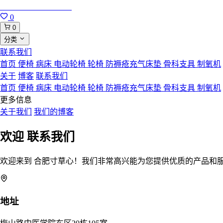
合肥寸草心康复用品
0
0
分类
联系我们
首页
便椅
病床
电动轮椅
轮椅
防褥疮充气床垫
骨科支具
制氧机
关于
博客
联系我们
首页
便椅
病床
电动轮椅
轮椅
防褥疮充气床垫
骨科支具
制氧机
更多信息
关于我们
我们的博客
欢迎
联系我们
欢迎来到 合肥寸草心！我们非常高兴能为您提供优质的产品和
地址