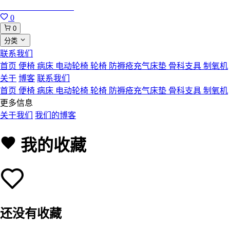
合肥寸草心康复用品
0
0
分类
联系我们
首页
便椅
病床
电动轮椅
轮椅
防褥疮充气床垫
骨科支具
制氧机
关于
博客
联系我们
首页
便椅
病床
电动轮椅
轮椅
防褥疮充气床垫
骨科支具
制氧机
更多信息
关于我们
我们的博客
我的收藏
还没有收藏