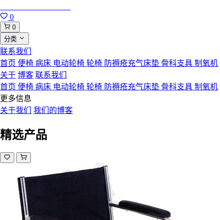
合肥寸草心康复用品
0
0
分类
联系我们
首页
便椅
病床
电动轮椅
轮椅
防褥疮充气床垫
骨科支具
制氧机
关于
博客
联系我们
首页
便椅
病床
电动轮椅
轮椅
防褥疮充气床垫
骨科支具
制氧机
更多信息
关于我们
我们的博客
精选产品