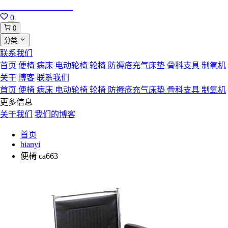
合肥寸草心康复用品
0
0
分类
联系我们
首页
便椅
病床
电动轮椅
轮椅
防褥疮充气床垫
骨科支具
制氧机
关于
博客
联系我们
首页
便椅
病床
电动轮椅
轮椅
防褥疮充气床垫
骨科支具
制氧机
更多信息
关于我们
我们的博客
首页
bianyi
便椅 ca663