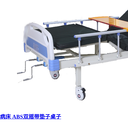
病床 ABS双摇带垫子桌子