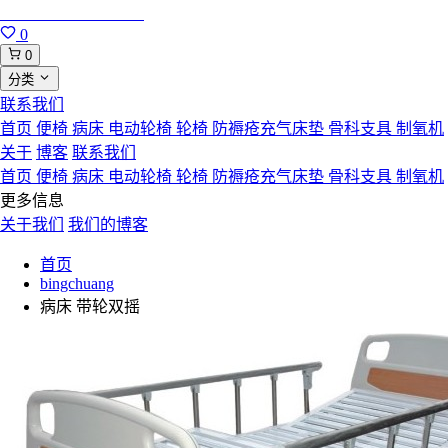
合肥寸草心康复用品
0
0
分类
联系我们
首页
便椅
病床
电动轮椅
轮椅
防褥疮充气床垫
骨科支具
制氧机
关于
博客
联系我们
首页
便椅
病床
电动轮椅
轮椅
防褥疮充气床垫
骨科支具
制氧机
更多信息
关于我们
我们的博客
首页
bingchuang
病床 带轮双摇