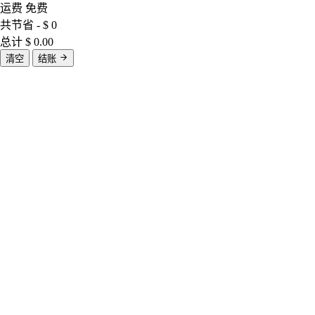
运费
免费
共节省
- $ 0
总计
$ 0.00
清空
结账