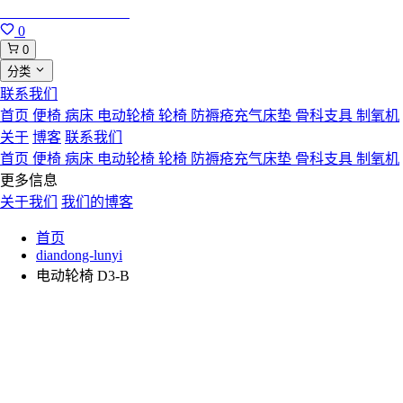
合肥寸草心康复用品
0
0
分类
联系我们
首页
便椅
病床
电动轮椅
轮椅
防褥疮充气床垫
骨科支具
制氧机
关于
博客
联系我们
首页
便椅
病床
电动轮椅
轮椅
防褥疮充气床垫
骨科支具
制氧机
更多信息
关于我们
我们的博客
首页
diandong-lunyi
电动轮椅 D3-B