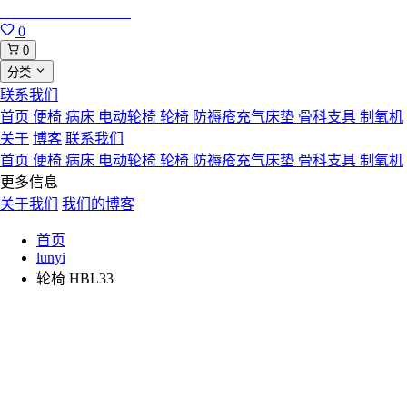
合肥寸草心康复用品
0
0
分类
联系我们
首页
便椅
病床
电动轮椅
轮椅
防褥疮充气床垫
骨科支具
制氧机
关于
博客
联系我们
首页
便椅
病床
电动轮椅
轮椅
防褥疮充气床垫
骨科支具
制氧机
更多信息
关于我们
我们的博客
首页
lunyi
轮椅 HBL33