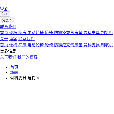
合肥寸草心康复用品
0
0
分类
联系我们
首页
便椅
病床
电动轮椅
轮椅
防褥疮充气床垫
骨科支具
制氧机
关于
博客
联系我们
首页
便椅
病床
电动轮椅
轮椅
防褥疮充气床垫
骨科支具
制氧机
更多信息
关于我们
我们的博客
首页
zhiju
骨科支具 足托01