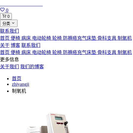
合肥寸草心康复用品
0
0
分类
联系我们
首页
便椅
病床
电动轮椅
轮椅
防褥疮充气床垫
骨科支具
制氧机
关于
博客
联系我们
首页
便椅
病床
电动轮椅
轮椅
防褥疮充气床垫
骨科支具
制氧机
更多信息
关于我们
我们的博客
首页
zhiyangji
制氧机